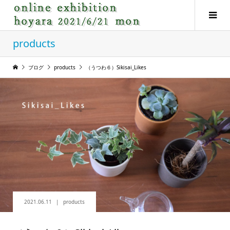
products
ブログ
products
（うつわ６）Sikisai_Likes
2021.06.11
products