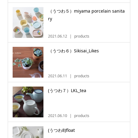
（うつわ５）miyama porcelain sanita
ry
2021.06.12
products
（うつわ６）Sikisai_Likes
2021.06.11
products
(うつわ７）LKL_tea
2021.06.10
products
(うつわ8)float